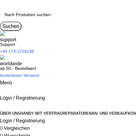
Suchen
Support
+49 174 1718198
ab 50,- Bestellwert
kostenloser Versand
Menü
Login / Registrierung
Kategorien durchsuchen
ÜBER UNS
HANDY MIT VERTRAG
REPARATUREN
AN- UND VERKAUF
KON
Login / Registrierung
0
Vergleichen
0
Wunschliste