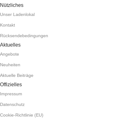
Nützliches
Unser Ladenlokal
Kontakt
Rücksendebedingungen
Aktuelles
Angebote
Neuheiten
Aktuelle Beiträge
Offizielles
Impressum
Datenschutz
Cookie-Richtlinie (EU)
Widerrufsbedingungen
.Copyright © 2024 Handy-Store Iserlohn · Made with ❤ in