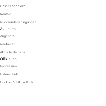
Unser Ladenlokal
Kontakt
Rücksendebedingungen
Aktuelles
Angebote
Neuheiten
Aktuelle Beiträge
Offizielles
Impressum
Datenschutz
Cookie-Richtlinie (EU)
Widerrufsbedingungen
.Copyright © 2024 Handy-Store Iserlohn · Made with ❤ in
Iserlohn